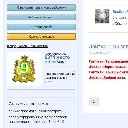
Отправить приватное сообщение
Весёлый
Ты сове
Добавить в друзья
«Обмани 
Игнорировать
Сделать подарок
Лайтман: Ты сов
Флирт, Любовь, Знакомства
комментария
популярность:
9374 место
Лайтман: Ты совершен
рейтинг
3155
?
Фостер: Нормальные л
Лайтман: Хочешь сказ
Привилегированный
пользователь
9
Фостер: Доброй ночи.
уровня
1
Статистика портрета:
сейчас просматривают портрет - 0
зарегистрированные пользователи
посетившие портрет за 7 дней - 0