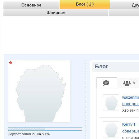
Блог
( 1 )
Основное
Др
Шпионаж
Блог
5
waizenmil
соверше
Хто эти
Kerry T
соверше
Портрет заполнен на 50 %
о, они ес